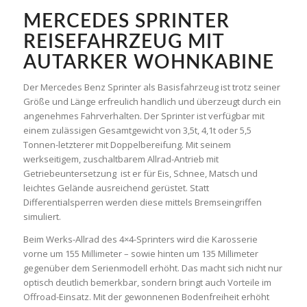
MERCEDES SPRINTER
REISEFAHRZEUG MIT
AUTARKER WOHNKABINE
Der Mercedes Benz Sprinter als Basisfahrzeug ist trotz seiner
Größe und Länge erfreulich handlich und überzeugt durch ein
angenehmes Fahrverhalten. Der Sprinter ist verfügbar mit
einem zulässigen Gesamtgewicht von 3,5t, 4,1t oder 5,5
Tonnen-letzterer mit Doppelbereifung. Mit seinem
werkseitigem, zuschaltbarem Allrad-Antrieb mit
Getriebeuntersetzung ist er für Eis, Schnee, Matsch und
leichtes Gelände ausreichend gerüstet. Statt
Differentialsperren werden diese mittels Bremseingriffen
simuliert.
Beim Werks-Allrad des 4×4-Sprinters wird die Karosserie
vorne um 155 Millimeter – sowie hinten um 135 Millimeter
gegenüber dem Serienmodell erhöht. Das macht sich nicht nur
optisch deutlich bemerkbar, sondern bringt auch Vorteile im
Offroad-Einsatz. Mit der gewonnenen Bodenfreiheit erhöht