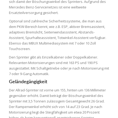
sich damit der Böschungswinkel des Sprinters. Aufgrund des
Mercedes Benz-Servicenetzes ist eine weltweite
Ersatzteilversorgung gesichert.
Optional sind zahlreiche Sicherheitssysteme, die man aus
dem PKW-Bereich kennt, wie z.B. ESP, aktiver Bremsasistent,
adaptives Bremslicht, Seitenwindassistent, Abstands-
Assistent, Spurhalteassistent, Totwinkel-Assistent verfügbar.
Ebenso das MBUX Multimediasystem mit 7 oder 10 Zoll
Touchscreen.
Den Sprinter gibt als Einzelkabiner oder Doppelkabiner.
Relevanten Motorisierungen sind mit 163 PS und 190 PS
ausgestattet. Mit Schaltgetriebe oder je nach Motorisierung mit
7 oder 9-Gang Automatik.
Geländegängigkeit
Der Allrad-Sprinter ist vorne um 155, hinten um 136 Millimeter
gegenüber erhöht. Damit beträgt der Böschungswinkel des
Sprinter mit 3,5 Tonnen zulässigem Gesamtgewicht 26 Grad.
Der Rampenwinkel erhöht sich von 14 auf 23 Grad. Je nach
Motorisierung liegt die Steigfähigkeit um etwa 20 Prozent
höher als beim konventionell angetriebenen Sprinter.