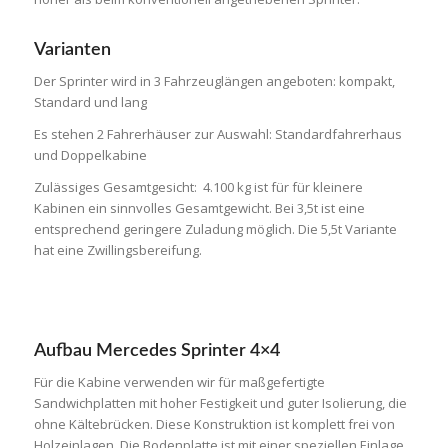
Varianten
Der Sprinter wird in 3 Fahrzeuglängen angeboten: kompakt,
Standard und lang
Es stehen 2 Fahrerhäuser zur Auswahl: Standardfahrerhaus
und Doppelkabine
Zulässiges Gesamtgesicht: 4.100 kg ist für für kleinere
Kabinen ein sinnvolles Gesamtgewicht. Bei 3,5t ist eine
entsprechend geringere Zuladung möglich. Die 5,5t Variante
hat eine Zwillingsbereifung.
Aufbau Mercedes Sprinter 4×4
Für die Kabine verwenden wir für maßgefertigte
Sandwichplatten mit hoher Festigkeit und guter Isolierung, die
ohne Kältebrücken. Diese Konstruktion ist komplett frei von
Holzeinlagen. Die Bodenplatte ist mit einer speziellen Einlage